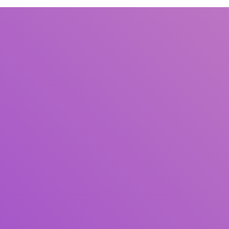
Judul
Pengarang
Subjek
ISBN/ISSN
Tipe Koleksi
Lokasi
GMD