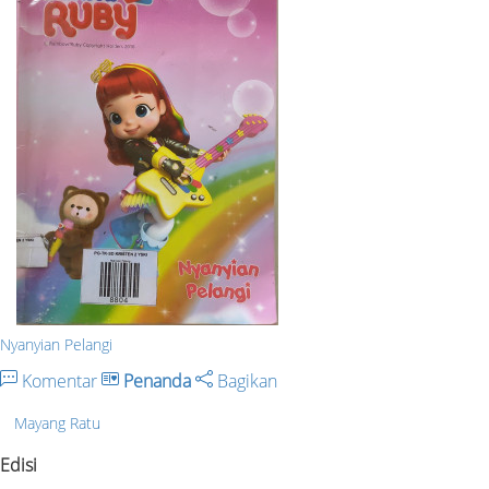
Nyanyian Pelangi
Komentar
Penanda
Bagikan
Mayang Ratu
Edisi
-