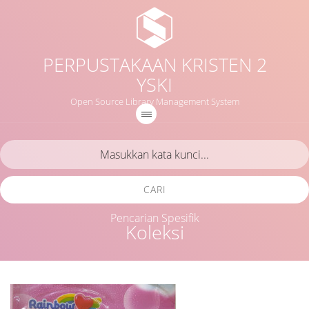
PERPUSTAKAAN KRISTEN 2
YSKI
Open Source Library Management System
CARI
Pencarian Spesifik
Koleksi