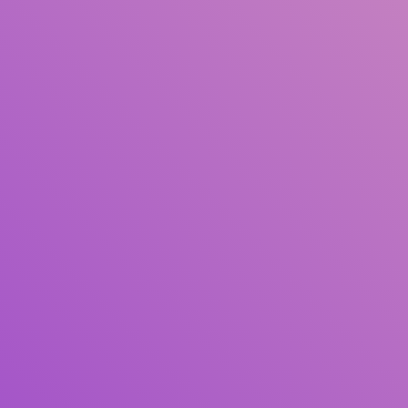
Pengarang
Subjek
ISBN/ISSN
Tipe Koleksi
Lokasi
GMD
Cari