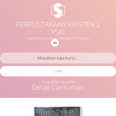
PERPUSTAKAAN KRISTEN 2
YSKI
Open Source Library Management System
CARI
Pencarian Spesifik
Detail Cantuman