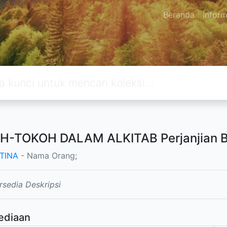
Beranda
Inform
H-TOKOH DALAM ALKITAB Perjanjian B
TINA
- Nama Orang;
rsedia Deskripsi
ediaan