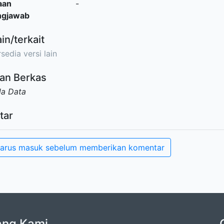
aan
-
ngjawab
ain/terkait
sedia versi lain
an Berkas
da Data
tar
arus masuk sebelum memberikan komentar
ang Kami