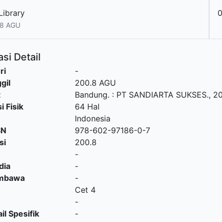
Library
0
.8 AGU
si Detail
ri
-
gil
200.8 AGU
t
Bandung.
:
PT SANDIARTA SUKSES
.,
20
i Fisik
64 Hal
Indonesia
SN
978-602-97186-0-7
si
200.8
-
dia
-
embawa
-
Cet 4
-
il Spesifik
-