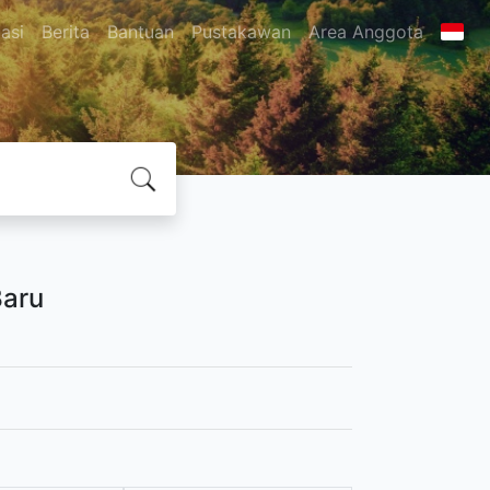
asi
Berita
Bantuan
Pustakawan
Area Anggota
aru