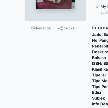
#
My 
200
Informa
Penanda
Bagikan
Judul Se
No. Pang
Penerbi
Deskrips
Bahasa
ISBN/IS
Klasifika
Tipe Isi
Tipe Me
Tipe P
Edisi
Subjek
Info Deta