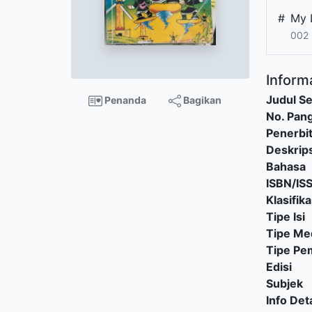
#
My 
002 
Informa
Judul Se
Penanda
Bagikan
No. Pang
Penerbi
Deskrips
Bahasa
ISBN/IS
Klasifika
Tipe Isi
Tipe Me
Tipe P
Edisi
Subjek
Info Deta