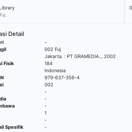
Library
0
Fuj
si Detail
ri
-
gil
002 Fuj
t
Jakarta.
:
PT GRAMEDIA.
.,
2002
i Fisik
184
Indonesia
SN
979-637-356-4
si
002
-
dia
-
embawa
-
1
-
il Spesifik
-