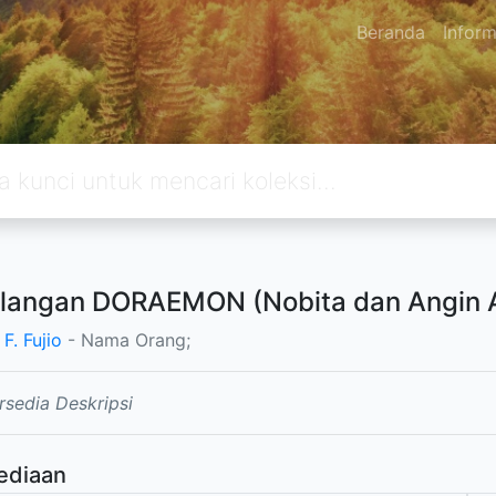
Beranda
Inform
langan DORAEMON (Nobita dan Angin A
 F. Fujio
- Nama Orang;
rsedia Deskripsi
ediaan