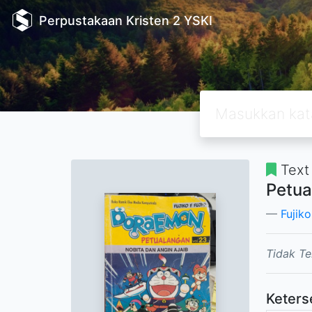
Perpustakaan Kristen 2 YSKI
Text
Petua
Fujiko
Tidak Te
Keters