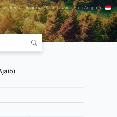
asi
Berita
Bantuan
Pustakawan
Area Anggota
jaib)