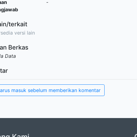
aan
-
ngjawab
ain/terkait
sedia versi lain
an Berkas
da Data
tar
arus masuk sebelum memberikan komentar
ang Kami