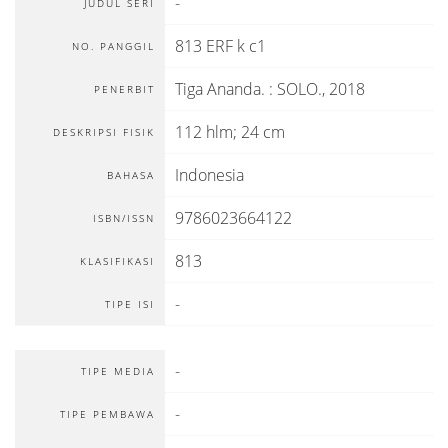
-
JUDUL SERI
813 ERF k c1
NO. PANGGIL
Tiga Ananda.
:
SOLO
.,
2018
PENERBIT
112 hlm; 24 cm
DESKRIPSI FISIK
Indonesia
BAHASA
9786023664122
ISBN/ISSN
813
KLASIFIKASI
-
TIPE ISI
-
TIPE MEDIA
-
TIPE PEMBAWA