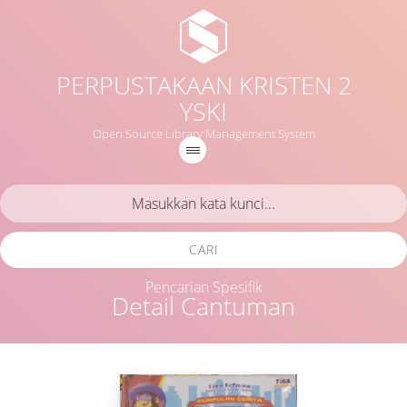
PERPUSTAKAAN KRISTEN 2
YSKI
Open Source Library Management System
CARI
Pencarian Spesifik
Detail Cantuman