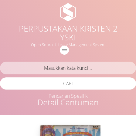
PERPUSTAKAAN KRISTEN 2
YSKI
Open Source Library Management System
CARI
Pencarian Spesifik
Detail Cantuman