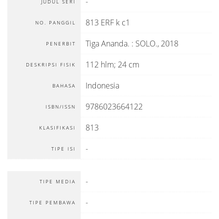
-
JUDUL SERI
813 ERF k c1
NO. PANGGIL
Tiga Ananda.
:
SOLO
.,
2018
PENERBIT
112 hlm; 24 cm
DESKRIPSI FISIK
Indonesia
BAHASA
9786023664122
ISBN/ISSN
813
KLASIFIKASI
-
TIPE ISI
-
TIPE MEDIA
-
TIPE PEMBAWA