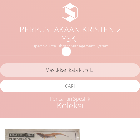
PERPUSTAKAAN KRISTEN 2
YSKI
Open Source Library Management System
CARI
Pencarian Spesifik
Koleksi