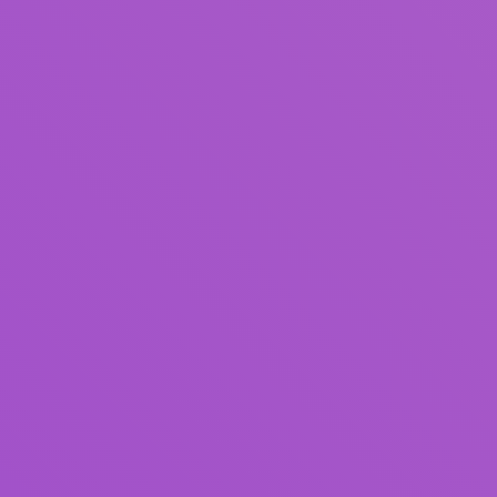
Pengarang
Subjek
ISBN/ISSN
Tipe Koleksi
Lokasi
GMD
Cari