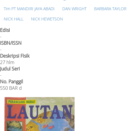
Tim PT MANDIRI JAYA ABADI
DAN WRIGHT
BARBARA TAYLOR
NICK HALL
NICK HEWETSON
Edisi
-
ISBN/ISSN
-
Deskripsi Fisik
27 hlm
Judul Seri
-
No. Panggil
550 BAR d