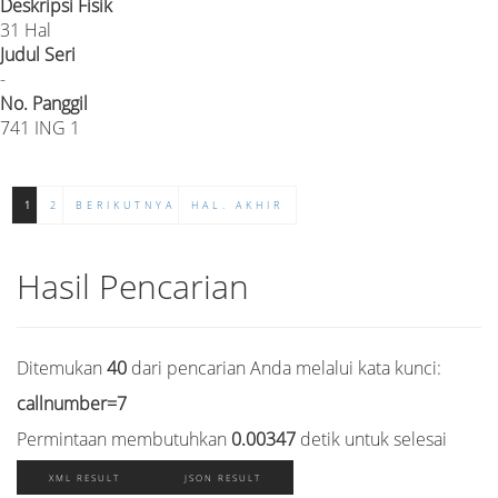
Deskripsi Fisik
31 Hal
Judul Seri
-
No. Panggil
741 ING 1
1
2
BERIKUTNYA
HAL. AKHIR
Hasil Pencarian
Ditemukan
40
dari pencarian Anda melalui kata kunci:
callnumber=7
Permintaan membutuhkan
0.00347
detik untuk selesai
XML RESULT
JSON RESULT