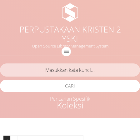
PERPUSTAKAAN KRISTEN 2
YSKI
Open Source Library Management System
CARI
Pencarian Spesifik
Koleksi