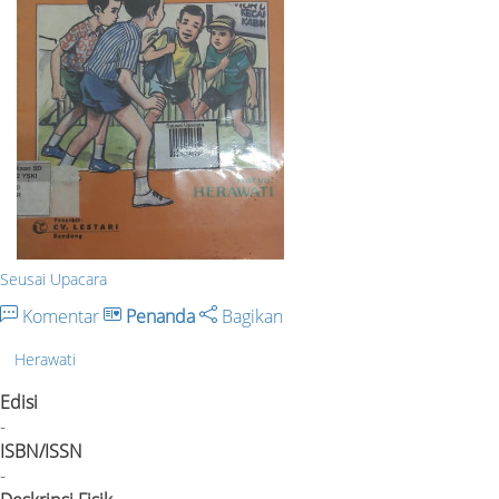
Seusai Upacara
Komentar
Penanda
Bagikan
Herawati
Edisi
-
ISBN/ISSN
-