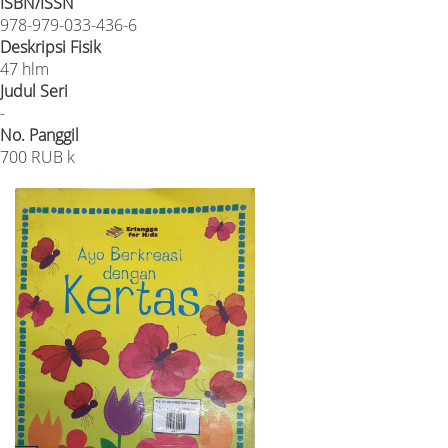
ISBN/ISSN
978-979-033-436-6
Deskripsi Fisik
47 hlm
Judul Seri
-
No. Panggil
700 RUB k