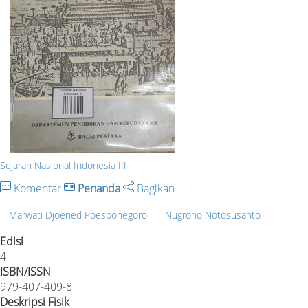
Sejarah Nasional Indonesia III
Komentar
Penanda
Bagikan
Marwati Djoened Poesponegoro
Nugroho Notosusanto
Edisi
4
ISBN/ISSN
979-407-409-8
Deskripsi Fisik