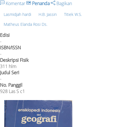
Komentar
Penanda
Bagikan
Lasmidjah hardi
H.B. Jassin
Titiek W.S.
Matheus Elanda Rosi Ds.
Edisi
-
ISBN/ISSN
-
Deskripsi Fisik
311 hlm
Judul Seri
-
No. Panggil
928 Las S c1