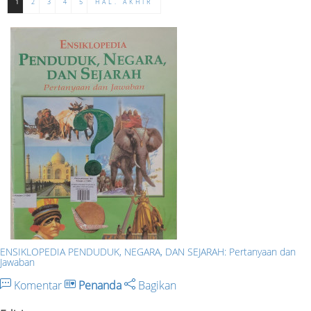
1
2
3
4
5
HAL. AKHIR
ENSIKLOPEDIA PENDUDUK, NEGARA, DAN SEJARAH: Pertanyaan dan
Jawaban
Komentar
Penanda
Bagikan