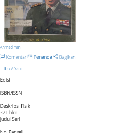
Ahmad Yani
Komentar
Penanda
Bagikan
Ibu A.Yani
Edisi
-
ISBN/ISSN
-
Deskripsi Fisik
321 hlm
Judul Seri
-
No. Panggil