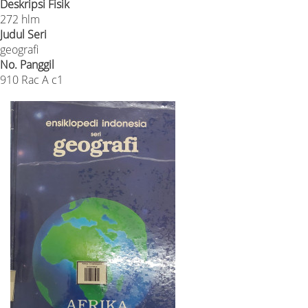
Deskripsi Fisik
272 hlm
Judul Seri
geografi
No. Panggil
910 Rac A c1