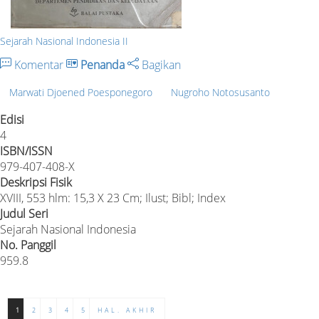
Sejarah Nasional Indonesia II
Komentar
Penanda
Bagikan
Marwati Djoened Poesponegoro
Nugroho Notosusanto
Edisi
4
ISBN/ISSN
979-407-408-X
Deskripsi Fisik
XVIII, 553 hlm: 15,3 X 23 Cm; Ilust; Bibl; Index
Judul Seri
Sejarah Nasional Indonesia
No. Panggil
959.8
1
2
3
4
5
HAL. AKHIR