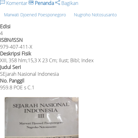
Komentar
Penanda
Bagikan
Marwati Djoened Poesponegoro
Nugroho Notosusanto
Edisi
4
ISBN/ISSN
979-407-411-X
Deskripsi Fisik
XIII, 358 hlm;15,3 X 23 Cm; Ilust; Bibl; Index
Judul Seri
SEjarah Nasional Indonesia
No. Panggil
959.8 POE s C.1