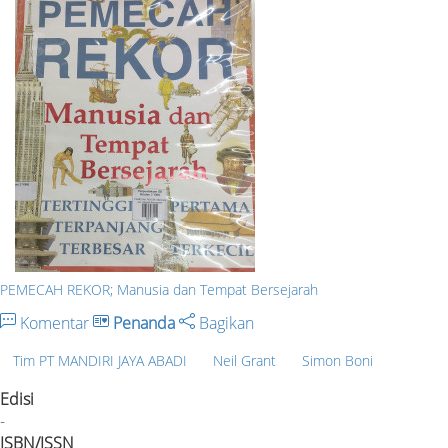
PEMECAH REKOR; Manusia dan Tempat Bersejarah
Komentar
Penanda
Bagikan
Tim PT MANDIRI JAYA ABADI
Neil Grant
Simon Boni
Edisi
-
ISBN/ISSN