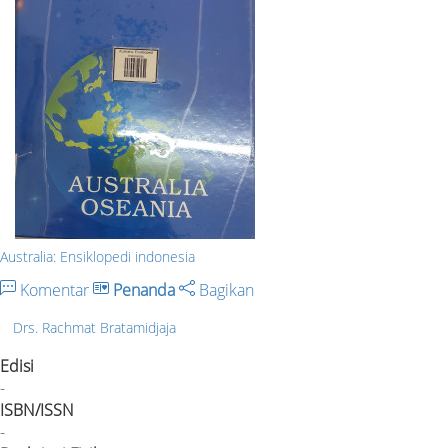
Australia: Ensiklopedi indonesia
Komentar
Penanda
Bagikan
Drs. Rachmat Bratamidjaja
Edisi
-
ISBN/ISSN
-