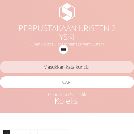
PERPUSTAKAAN KRISTEN 2
YSKI
Open Source Library Management System
CARI
Pencarian Spesifik
Koleksi