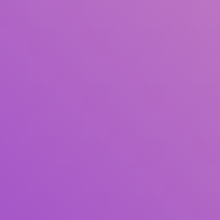
Judul
Pengarang
Subjek
ISBN/ISSN
Tipe Koleksi
Lokasi
GMD