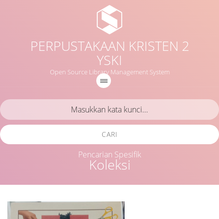
PERPUSTAKAAN KRISTEN 2
YSKI
Open Source Library Management System
CARI
Pencarian Spesifik
Koleksi