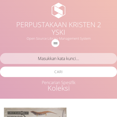
PERPUSTAKAAN KRISTEN 2
YSKI
Open Source Library Management System
CARI
Pencarian Spesifik
Koleksi