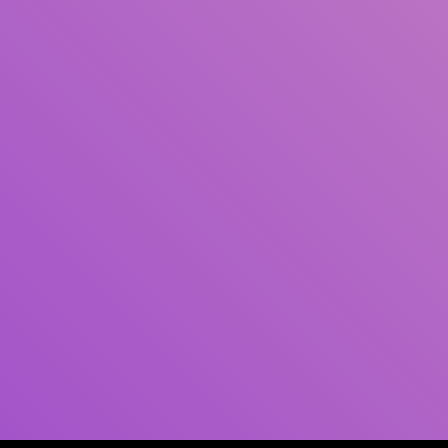
Pengarang
Subjek
ISBN/ISSN
Tipe Koleksi
Lokasi
GMD
Cari