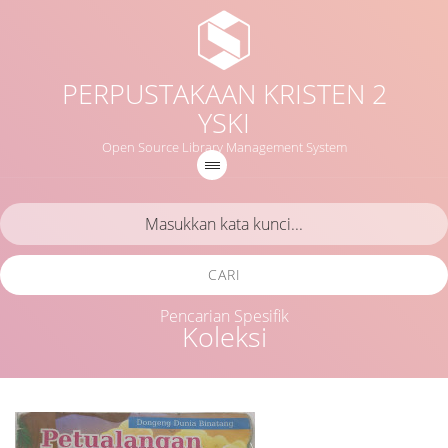
PERPUSTAKAAN KRISTEN 2
YSKI
Open Source Library Management System
CARI
Pencarian Spesifik
Koleksi