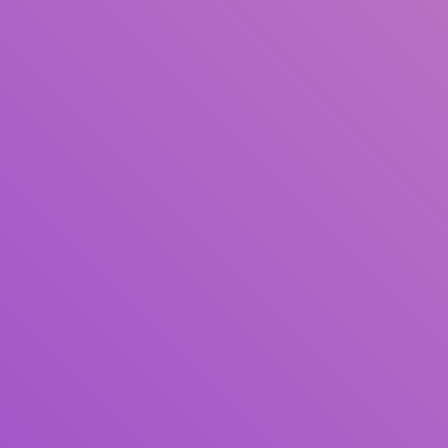
Judul
Pengarang
Subjek
ISBN/ISSN
Tipe Koleksi
Lokasi
GMD